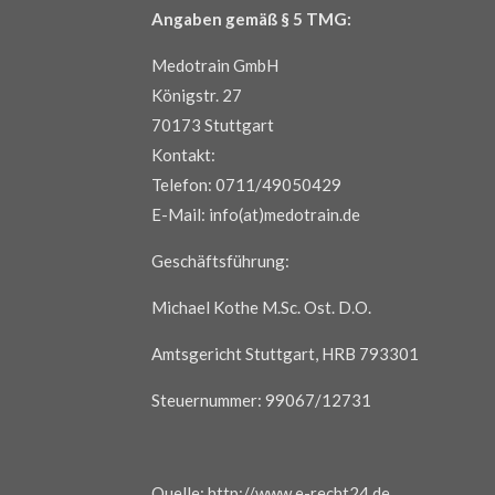
Angaben gemäß § 5 TMG:
Medotrain GmbH
Königstr. 27
70173 Stuttgart
Kontakt:
Telefon: 0711/49050429
E-Mail: info(at)medotrain.de
Geschäftsführung:
Michael Kothe M.Sc. Ost. D.O.
Amtsgericht Stuttgart, HRB 793301
Steuernummer: 99067/12731
Quelle: http://www.e-recht24.de